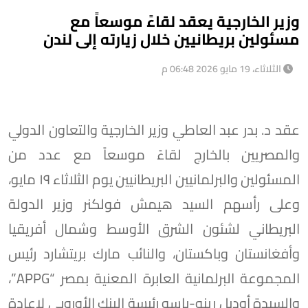
وزير الخارجية يعقد لقاءً موسعاً مع
مسئولين بريطانيين خلال زيارته إلى لندن
الثلاثاء، 19 مايو 2026 06:48 م
عقد د. بدر عبد العاطي وزير الخارجية والتعاون الدولي
والمصريين بالخارج لقاءً موسعاً مع عدد من
المسئولين والبرلمانيين البريطانيين يوم الثلاثاء ١٩ مايو،
وعلى رأسهم السيد هيمش فولكنر وزير الدولة
البريطاني لشئون الشرق الأوسط وشمال أفريقيا
وأفغانستان وباكستان، والنائب مارك بريتشارد رئيس
المجموعة البرلمانية العابرة المعنية بمصر “APPG”،
والسيدة أوديل رينو-باسو رئيسة البنك الأوروبي لإعادة