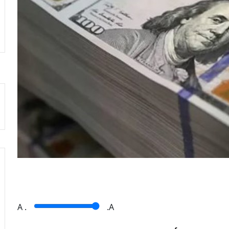
A
.
.A