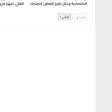
الاقتصادية يبحثان تعزيز التعاون المشترك
العالي: تجهيز فرع
لدعم جهود التنمية
بإنجامينا للافتتا
السابق
التالي