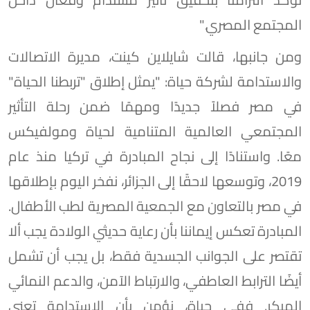
المجتمع المصري."
ومن جانبها، قالت شايلاين كينت، مديرة الاتصالات
والاستدامة لشركة حياة: "يمثل إطلاق "تربطنا الحياة"
في مصر فصلاً جديدًا ومهمًا ضمن رحلة التأثير
المجتمعي العالمية المتنامية لحياة ومولفيكس
معًا. واستنادًا إلى نجاح المبادرة في تركيا منذ عام
2019، وتوسعها لاحقًا إلى الجزائر، نفخر اليوم بإطلاقها
في مصر بالتعاون مع الجمعية المصرية لطب الأطفال.
المبادرة تعكس إيماننا بأن رعاية حديثي الولادة يجب ألا
تقتصر على الجوانب الجسدية فقط، بل يجب أن تشمل
أيضًا الترابط العاطفي، والارتباط الآمن، والدعم النمائي
المبكر. ففي حياة، نؤمن بأن الاستدامة تعني