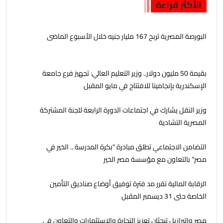
الأكثر قراءة
البورصة المصرية تربح 167 مليار جنيه خلال الأسبوع الماضى
بقيمة 50 مليون دولار.. وزير التعليم العالي: تجهيز فرع جامعة
الإسكندرية بإنجامينا للافتتاح في مايو المقبل
وزير النقل يشارك في اجتماعات الدورة الرابعة للجنة المشتركة
المصرية التشادية
التضامن الاجتماعي تطلق مبادرة "بكرة المدرسة .. الخير في
مصر" بالتعاون مع مؤسسة مصر الخير
الرقابة المالية تقرر مد فترة توفيق أوضاع صناديق التأمين
الخاصة حتى 31 ديسمبر المقبل
مصر والبرازيل تبحثان تعزيز التجارة والاستثمارات والتعاون في