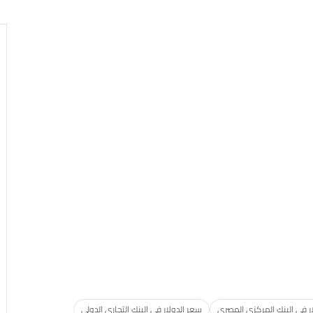
ر فى البنك المركزي المصري
سعر الدولار فى البنك التجارى الدولى