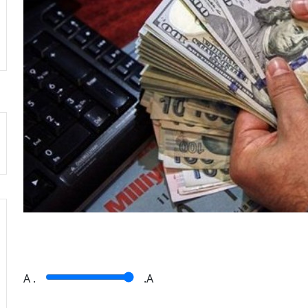
A
.
.A