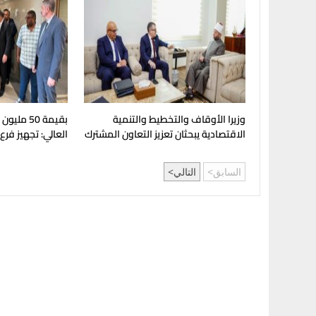
وزيرا الأوقاف والتخطيط والتنمية
بقيمة 50 مل
الاقتصادية يبحثان تعزيز التعاون المشترك
العالي: تجهيز فرع
لدعم جهود التنمية
بإنجامينا للافتتا
السابق
التالي