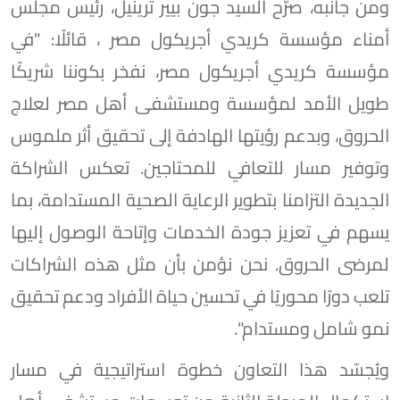
ومن جانبه، صرّح السيد جون بيير ترينيل، رئيس مجلس
أمناء مؤسسة كريدي أجريكول مصر ، قائلًا: "في
مؤسسة كريدي أجريكول مصر، نفخر بكوننا شريكًا
طويل الأمد لمؤسسة ومستشفى أهل مصر لعلاج
الحروق، وبدعم رؤيتها الهادفة إلى تحقيق أثر ملموس
وتوفير مسار للتعافي للمحتاجين. تعكس الشراكة
الجديدة التزامنا بتطوير الرعاية الصحية المستدامة، بما
يسهم في تعزيز جودة الخدمات وإتاحة الوصول إليها
لمرضى الحروق. نحن نؤمن بأن مثل هذه الشراكات
تلعب دورًا محوريًا في تحسين حياة الأفراد ودعم تحقيق
نمو شامل ومستدام".
ويُجسّد هذا التعاون خطوة استراتيجية في مسار