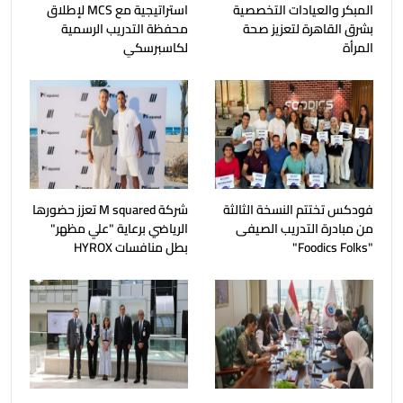
المبكر والعيادات التخصصية
استراتيجية مع MCS لإطلاق
بشرق القاهرة لتعزيز صحة
محفظة التدريب الرسمية
المرأة
لكاسبرسكي
فودكس تختتم النسخة الثالثة
شركة M squared تعزز حضورها
من مبادرة التدريب الصيفى
الرياضي برعاية "علي مظهر"
"Foodics Folks"
بطل منافسات HYROX