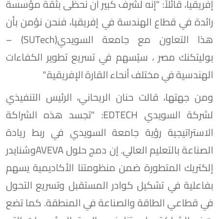
إفريقيا، قائلاً: "إنه لشرف كبير أن نحظى بثقة مؤسسة
رائدة في قطاع الهندسة في إفريقيا، فنحن نؤمن بأن
هذا التعاون مع جامعة السويدي(SUTech) –
بوليتكنك مصر ، سيُسهم في تسريع تطوير الكفاءات
الهندسية في مختلف أنحاء القارة الإفريقية."
ومن جهتها، قالت حنان الريحاني، الرئيس التنفيذي
لشركة السويدي EDTECH: "تجسد هذه الشراكة
الاستراتيجية رؤية جامعة السويدي في ربط ريادة
الصناعة بالتعليم العالي. إن دمج حلول AVEVAوشنايدر
إلكتريك المتطورة ضمن منظومتنا الأكاديمية يسهم
بفاعلية في تشكيل كوادر المستقبل وتسريع التحول
في قطاعي الطاقة والصناعة في المنطقة. كما تضع