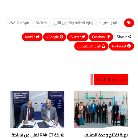
شنايدر إلكتريك
إدارة الطاقة والتحول الآلي
SUTech
شركة AVEVA
ReddIt
Google+
Twitter
Facebook
Share
Pinterest
البريد الإلكتروني
قد يعجبك ايضا
بهية تفتتح وحدة الكشف
شركة RAKICT تعلن عن شراكة