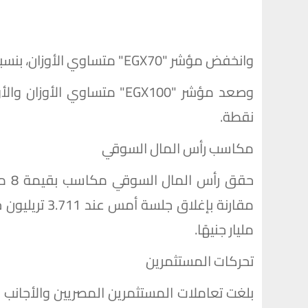
وانخفض مؤشر "EGX70" متساوي الأوزان، بنسبة 0.15% مغلقًا عند مستوى 14399 نقطة.
نقطة.
مكاسب رأس المال السوقي
مليار جنيهًا.
تحركات المستثمرين