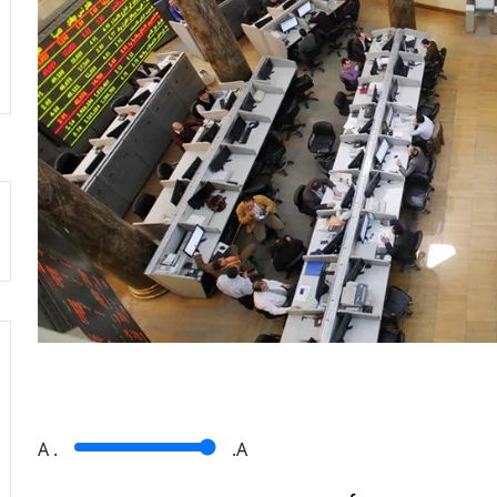
A
.
.A