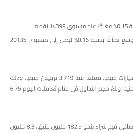
وصعد مؤشر "EGX100" متساوي الأوزان والأوسع نطاقًا بنسبة 0.16% ليصل إلى مستوى 20135
حقق رأس المال السوقي مكاسب بقيمة 8 مليارات جنيهًا، مغلقًا عند 3.719 تريليون جنيهًا، وذلك
مقارنة بإغلاق جلسة أمس عند 3.711 تريليون جنيه، وبلغ حجم التداول في ختام تعاملات اليوم 6.75
بلغت تعاملات المستثمرين المصريين والأجانب صافي قيم شراء بنحو 182.9 مليون جنيهًا، 8.3 مليون