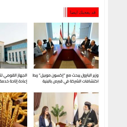
قد يعجبك ايضا
وزير البترول يبحث مع “إكسون موبيل” ربط
الجهاز القومي لت
اكتشافات الشركة في قبرص بالبنية
إعادة إتاحة خدمة
التحتية المصرية
My NTRA