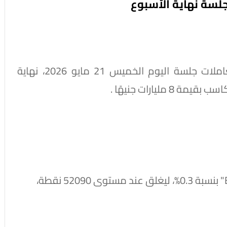
تباينت مؤشرات البورصة المصرية في ختام تعاملات جلسة اليوم الخميس 21 مايو 2026، نهاية
ليارات جنيهًا .