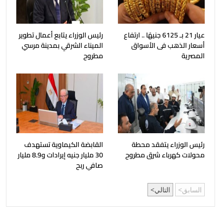
عيار 21 بـ 6125 جنيهًا .. ارتفاع
رئيس الوزراء يتابع أعمال تطوير
أسعار الذهب فى الأسواق
الميناء الشرقي بمدينة مرسي
المصرية
مطروح
رئيس الوزراء يتفقد محطة
القابضة الكيماوية تستهدف
محولات كهرباء شرق مطروح
30 مليار جنيه إيرادات و8.9 مليار
صافي ربح
السابق
التالي