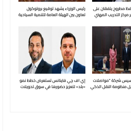
فظ مطروح يتفقان على
رئيس الوزراء يشهد توقيع بروتوكول
 مركز التدريب المهني
تعاون بين الهيئة العامة للتنمية السياحية
ماهرة
وجهاز مستقبل مصر
أسيس شركة "مواصلات
إي اف چي فاينانس تستعرض خطط نمو
ل منظومة النقل الذكي
«بلد» لتعزيز حضورها في سوق تحويلات
الجديدة
المصريين بالخارج