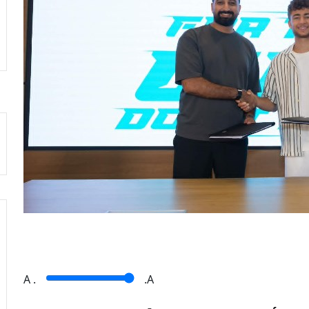
A
.
.A