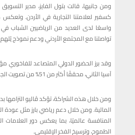
ومن جانبها، قالت بتول الفايز، مدير التسويق
كسفير لعلامتنا التجارية في الأردن. وتعكس
واسعًا لدى العديد من الرياضيين الشباب في ا
تواصلنا مع المجتمع الأردني ودعم نموذج يُلهم 
وقد برز الحضور الدولي المتصاعد للفاخوري مؤخ
آسيا الثاني، محققًا أكثر من 51% من تصويت الجماهير.
ومن خلال هذه الشراكة، تؤكد ڤاليو التزامها بدع
المالية. ومن خلال دعم رياضي بارز مثل عودة ا
المنافسة عالميًا، بما يعكس دور العلامات الت
الطموح، وترسيخ الفخر الإقليمي.