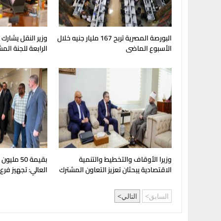
البورصة المصرية تربح 167 مليار جنيه خلال
وزير النقل يشارك
الأسبوع الماضى
الرابعة للجنة الم
وزيرا الأوقاف والتخطيط والتنمية
بقيمة 50 مل
الاقتصادية يبحثان تعزيز التعاون المشترك
العالي: تجهيز فرع
لدعم جهود التنمية
بإنجامينا للافتتا
السابق
التالي