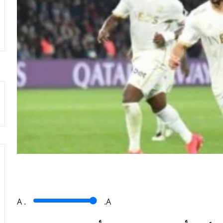
A
.
.A