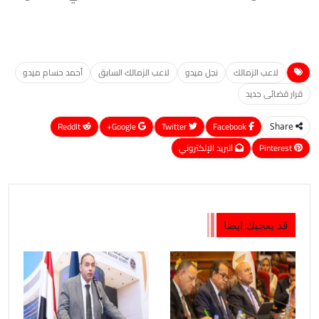
لاعب الزمالك
نجل ميدو
لاعب الزمالك السابق
أحمد حسام ميدو
قرار قضائى جديد
ReddIt
Google+
Twitter
Facebook
Share
Pinterest
البريد الإلكتروني
قد يعجبك ايضا