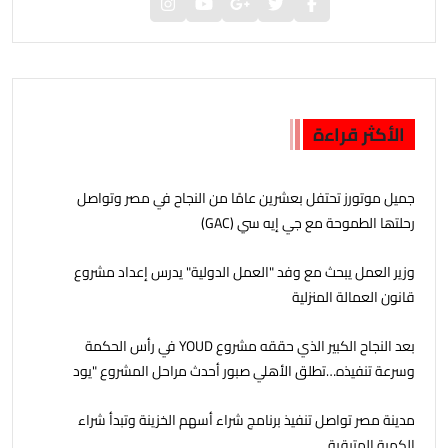
الأكثر قراءة
جمیل موتورز تحتفل بعشرين عامًا من النجاح في مصر وتواصل
رحلتھا الطموحة مع جي إيه سي (GAC)
وزير العمل يبحث مع وفد "العمل الدولية" يدرس إعداد مشروع
قانون العمالة المنزلية
بعد النجاح الكبير الذي حققه مشروع YOUD في رأس الحكمة
وسرعة تنفيذه…تطلق الأهلي صبور أحدث مراحل المشروع "يود
البحر" ، بشاليهات صف اول على البحر بخدمات فندقية
مدينة مصر تواصل تنفيذ برنامج شراء أسهم الخزينة وتبدأ شراء
الكمية المتبقية