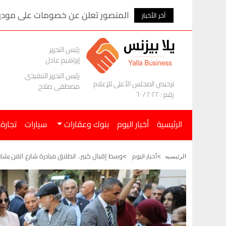
المنصور تعلن عن خصومات على موديلات ام ج
آخر الأخبار
رئيس التحرير
إبراهيم عادل
رئيس التحرير التنفيذى
ترخيص المجلس الأعلى للإعلام
مصطفى صلاح
رقم : ٢٠٢٢ / ٦٠
الرئيسية
أخبار اليوم
بنوك وعقارات
سيارات
تجارة
وسط إقبال كبير.. انطلاق مبادرة شارع الفن بشار
أخبار اليوم
الرئيسيه