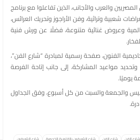
المصريين والعرب والأجانب، الذين تفاعلوا مع برنامج
ات شعبية وتراثية، وفن الأراجوز وتحريك العرائس،
لمية وعروض غنائية متنوعة، فضلًا عن ورش فنية
فخار.
ديمية الفنون، صفحة رسمية لمبادرة “شارع الفن”،
ل وتحديد مواعيد المشاركة، إلى جانب إتاحة الفرصة
 يوميًا.
الخميس والجمعة والسبت من كل أسبوع، وفق الجداول
درة.
شارع الفن
شارع الفن
شارع الشريفين بالقاهرة الخديوية
شارع الشريفين