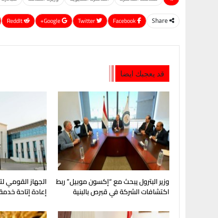
ReddIt
Google+
Twitter
Facebook
Share
قد يعجبك ايضا
وزير البترول يبحث مع “إكسون موبيل” ربط
الجهاز القومي لت
اكتشافات الشركة في قبرص بالبنية
إعادة إتاحة خدمة
التحتية المصرية
My NTRA