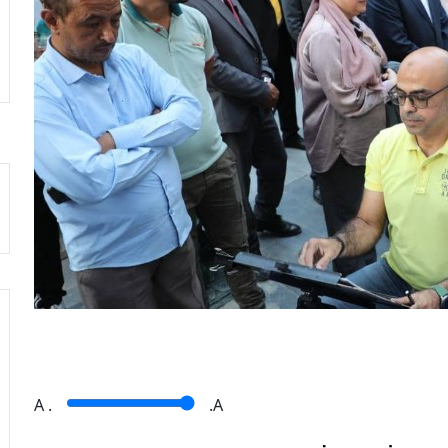
A
.
.A