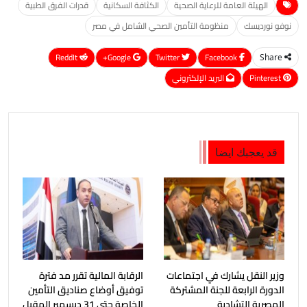
الهيئة العامة للرعاية الصحية
الكثافة السكانية
قدرات الفرق الطبية
نوفو نورديسك
منظومة التأمين الصحي الشامل في مصر
ReddIt
Google+
Twitter
Facebook
Share
Pinterest
البريد الإلكتروني
قد يعجبك ايضا
وزير النقل يشارك في اجتماعات
الرقابة المالية تقرر مد فترة
الدورة الرابعة للجنة المشتركة
توفيق أوضاع صناديق التأمين
المصرية التشادية
الخاصة حتى 31 ديسمبر المقبل