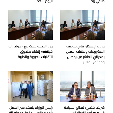
صافي ربح
اليوم الأحد
وزيرة الإسكان تتابع موقف
وزير الصحة يبحث مع «جولد راك
المشروعات وملفات العمل
فينتشر» إنشاء صندوق
بمدينتي العاشر من رمضان
للتقنيات الحيوية والطبية
وحدائق العاشر
شريف فتحي: قطاع السياحة
رئيس الوزراء يتفقد سير العمل
في مصر أحد القطاعات
بأحد مطاحن الدقيق بمحافظة