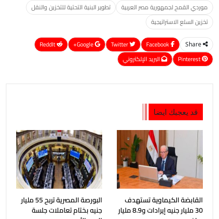
موردي القمح لجمهورية مصر العربية
تطوير البنية التحتية للتخزين والنقل
تخزين السلع الاستراتيجية
ReddIt
Google+
Twitter
Facebook
Share
Pinterest
البريد الإلكتروني
قد يعجبك ايضا
القابضة الكيماوية تستهدف
البورصة المصرية تربح 55 مليار
30 مليار جنيه إيرادات و8.9 مليار
جنيه بختام تعاملات جلسة