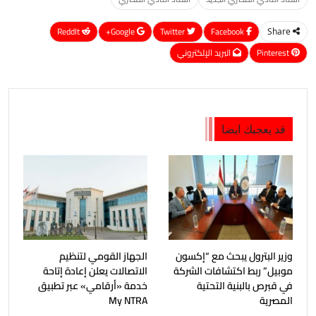
ReddIt
Google+
Twitter
Facebook
Share
Pinterest
البريد الإلكتروني
قد يعجبك ايضا
وزير البترول يبحث مع “إكسون
الجهاز القومي لتنظيم
موبيل” ربط اكتشافات الشركة
الاتصالات يعلن إعادة إتاحة
في قبرص بالبنية التحتية
خدمة «أرقامي» عبر تطبيق
المصرية
My NTRA