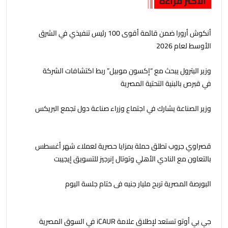
الأكثر قراءة
أنكوش أرورا ضمن قائمة أقوى 100 رئيس تنفيذي في الشرق
الأوسط لعام 2026
وزير البترول يبحث مع “إكسون موبيل” ربط اكتشافات الشركة
في قبرص بالبنية التحتية المصرية
وزير الصناعة يشارك في اجتماع وزراء صناعة دول تجمع البريكس
قصراوي جروب تطلق حملة بمزايا حصرية لعملاء شهر أغسطس
بالتعاون مع النادي الأهلي وتوتال إنرجيز للتسويق إيجيبت
البورصة المصرية تربح مليار جنيه فى ختام جلسة اليوم
جي بي أوتو تستعد لإطلاق علامة iCAUR في السوق المصرية