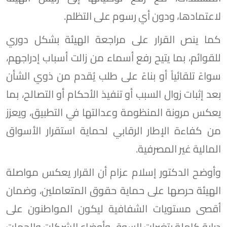
لاعتمادها، ودون أي رسوم على التظلم.
كما ينص القرار على مراجعة الهيئة بشكل دوري
للقوائم، بما يتيح رفع أسماء من زالت أسباب إدراجهم،
سواءً تلقائياً أو بناءً على طلب يُقدم من ذوي الشأن
بعد إثبات زوال السبب أو تنفيذ الأحكام أو التصالح، بما
يعكس مرونة المنظومة وعدالتها في التطبيق، ويعزز
من كفاءة الإطار الرقابي لحماية استقرار الأسواق
المالية غير المصرفية.
وأوضح الدكتور إسلام عزام أن القرار يعكس مواصلة
الهيئة حرصها على حماية حقوق المتعاملين، وضمان
أقصى مستويات الشفافية ليكون المواطنون على
دراية كاملة بتغيرات السوق وأوضاع الشركات والجهات