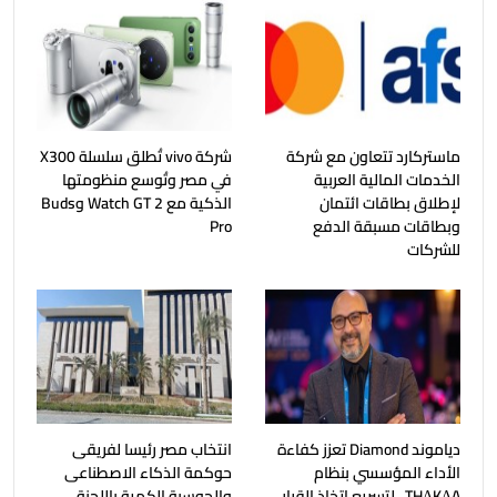
ماستركارد تتعاون مع شركة
شركة vivo تُطلق سلسلة X300
الخدمات المالية العربية
في مصر وتُوسع منظومتها
لإطلاق بطاقات ائتمان
الذكية مع Watch GT 2 وBuds
وبطاقات مسبقة الدفع
Pro
للشركات
دياموند Diamond تعزز كفاءة
انتخاب مصر رئيسا لفريقى
الأداء المؤسسي بنظام
حوكمة الذكاء الاصطناعى
THΔKΔA.. لتسريع اتخاذ القرار
والحوسبة الكمية باللجنة