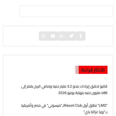
الأكثر قراءة
ڤاليو تحقق إيرادات بنحو 3.2 مليار جنيه وصافي الربح يقفز إلى
486 مليون جنيه بنهاية يونيو 2026
"LMD" تطلق أول Resort Clubلـ"ميسوني" في مصر وأفريقيا
بـ"زويا غزالة باي"