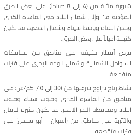
​شبورة مائية من (4 إلى 8 صباحاً): على بعض الطرق
المؤدية من وإلى شمال البلاد حتى القاهرة الكبرى
ومدن القناة ووسط سيناء وشمال الصعيد، قد تكون
كثيفة أحياناً على بعض الطرق.
​فرص أمطار خفيفة: على مناطق من محافظات
السواحل الشمالية وشمال الوجه البحري على فترات
متقطعة.
​نشاط رياح تتراوح سرعتها من (30 إلى 40) كم/س: على
مناطق من القاهرة الكبرى وجنوب سيناء وجنوب
البلاد ومحافظة البحر الأحمر، قد تكون مثيرة للرمال
والأتربة على مناطق من (أسوان - أبو سمبل) على
فترات متقطعة.