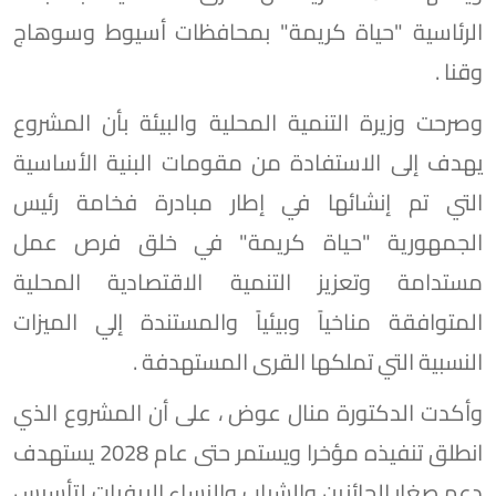
الرئاسية "حياة كريمة" بمحافظات أسيوط وسوهاج
وقنا .
وصرحت وزيرة التنمية المحلية والبيئة بأن المشروع
يهدف إلى الاستفادة من مقومات البنية الأساسية
التي تم إنشائها في إطار مبادرة فخامة رئيس
الجمهورية "حياة كريمة" في خلق فرص عمل
مستدامة وتعزيز التنمية الاقتصادية المحلية
المتوافقة مناخياً وبيئياً والمستندة إلي الميزات
النسبية التي تملكها القرى المستهدفة .
وأكدت الدكتورة منال عوض ، على أن المشروع الذي
انطلق تنفيذه مؤخرا ويستمر حتى عام 2028 يستهدف
دعم صغار الحائزين والشباب والنساء الريفيات لتأسيس