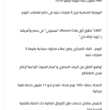
486 مليون جنيه بنهاية يونيو 2026
البورصة المصرية تربح 6 مليارات جنيه فى ختام تعاملات اليوم
"LMD" تطلق أول Resort Clubلـ"ميسوني" في مصر وأفريقيا
بـ"زويا غزالة باي"
اليوم .. البنك المركزي يطرح عطاء صكوك سيادية بقيمة 5
مليارات جنيه
توقيع اتفاق بين الريف المصري و"مركز البحوث الزراعية"لإنتاج
هجن الطماطم
الصحة: حملة «100 يوم صحة» تقدم نحو 11 مليون خدمة طبية
مجانية
تخفيض مقابل خدمات طرح الأوراق المالية ذات الصلة بالتنمية
المستدامة