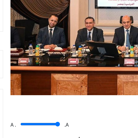
A
.
.A