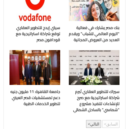
بنك مصر يشارك في فعالية
سيتي إيدج للتطوير العقاري
"اليوم العالمي للشباب" ويقدم
توقع شراكة استراتيجية مع
العديد من العروض المجانية
ڤودافون مصر
سيراك للتطوير العقاري تُبرم
جامعة القاهرة: 11 مليون جنيه
شراكة استراتيجية مع صرح
دعم لمستشفيات قصر العيني
للإنشاءات لتنفيذ مشروع
لتطوير الخدمات الطبية
"شماسي" بالساحل الشمالي
السابق
التالي