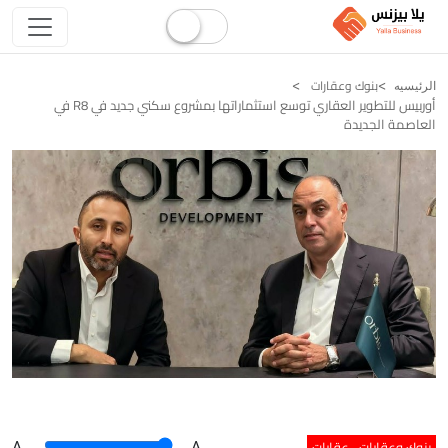
بنوك وعقارات
الرئيسيه
أوربيس للتطوير العقاري توسع استثماراتها بمشروع سكني جديد في R8 في
العاصمة الجديدة
بنوك وعقارات
عقارات
A
.
.A