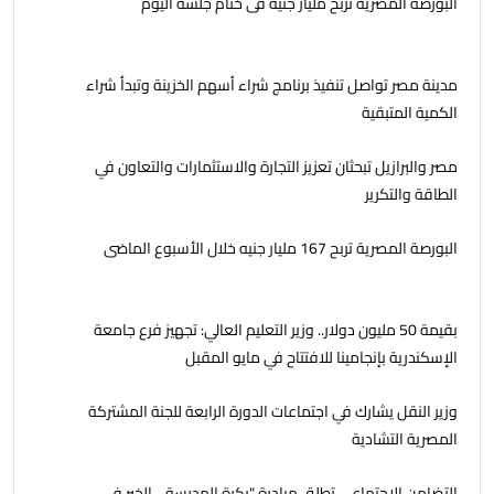
البورصة المصرية تربح مليار جنيه فى ختام جلسة اليوم
مدينة مصر تواصل تنفيذ برنامج شراء أسهم الخزينة وتبدأ شراء
الكمية المتبقية
مصر والبرازيل تبحثان تعزيز التجارة والاستثمارات والتعاون في
الطاقة والتكرير
البورصة المصرية تربح 167 مليار جنيه خلال الأسبوع الماضى
بقيمة 50 مليون دولار.. وزير التعليم العالي: تجهيز فرع جامعة
الإسكندرية بإنجامينا للافتتاح في مايو المقبل
وزير النقل يشارك في اجتماعات الدورة الرابعة للجنة المشتركة
المصرية التشادية
التضامن الاجتماعي تطلق مبادرة "بكرة المدرسة .. الخير في