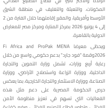
الرائدة والأكثر تأثيراً في قطاع التصنيع الغذائي،
المكونات، والتعبئة والتغليف في منطقة الشرق
الأوسط وأفريقيا، والمقرر إقامتهما خلال الفترة من 2
إلى 4 يونيو 2026 بمركز المنارة ومركز مصر للمعارض
الدولية بالقاهرة.
ويحظى معرضا Fi Africa and ProPak MENA
2026وقمة "فود جارد" بدعم حكومي واسع من خلال
رعاية أربع وزارات، تشمل وزارة التموين والتجارة
الداخلية، ووزارة الزراعة واستصلاح الأراضي، ووزارة
الصناعة، ووزارة الاستثمار والتجارة الخارجية، بما يعكس
حرص الحكومة المصرية على دعم مثل هذه
الفعاليات التي تسهم في تعزيز منظومة الأمن
الغذائي، وتطوير قطاع التصنيع الغذائي، ورفع كفاءة