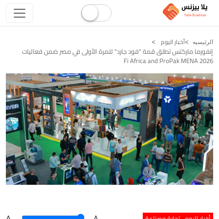
أخبار اليوم
الرئيسيه
إنفورما ماركتس تطلق قمة "فود جارد" للمرة الأولى في مصر ضمن فعاليات
Fi Africa and ProPak MENA 2026
أخبار اليوم
تجارة وصناعة
A
.
.A