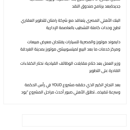
جديدةبعد برنامج صندوق النقد
البنك الأهلي المصري يتعاقد مع شركة رامتان للتطوير العقاري
لطرح وحدات كاملة التشطيب بالعاصمة الإدارية
دايموند موتورز والمصرية للسيارات يفتتحان معرض مبيعات
ومركز خدمات ما بعد البيع لميتسوبيشي موتورز بمدينة الغردقة
وزير العمل بعد ختام مقابلات الوظائف القيادية: نختار الكفاءات
القادرة على التطوير
بعد النجاح الكبير الذي حققه مشروع YOUD في رأس الحكمة
وسرعة تنفيذه…تطلق الأهلي صبور أحدث مراحل المشروع "يود
البحر" ، بشاليهات صف اول على البحر بخدمات فندقية