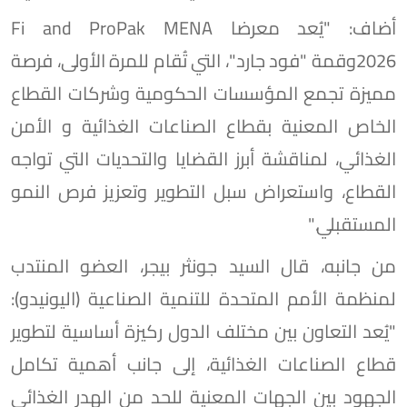
أضاف: "يُعد معرضا Fi and ProPak MENA
2026وقمة "فود جارد"، التي تُقام للمرة الأولى، فرصة
مميزة تجمع المؤسسات الحكومية وشركات القطاع
الخاص المعنية بقطاع الصناعات الغذائية و الأمن
الغذائي، لمناقشة أبرز القضايا والتحديات التي تواجه
القطاع، واستعراض سبل التطوير وتعزيز فرص النمو
المستقبلي."
من جانبه، قال السيد جونثر بيجر، العضو المنتدب
لمنظمة الأمم المتحدة للتنمية الصناعية (اليونيدو):
"يُعد التعاون بين مختلف الدول ركيزة أساسية لتطوير
قطاع الصناعات الغذائية، إلى جانب أهمية تكامل
الجهود بين الجهات المعنية للحد من الهدر الغذائي