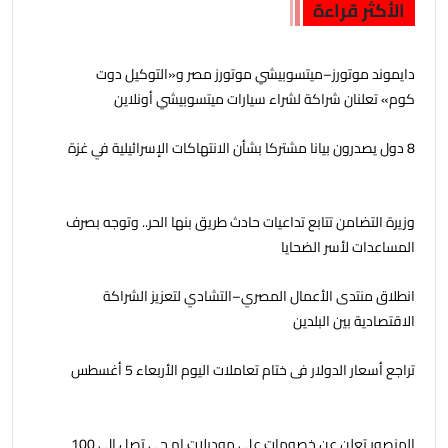
الأكثر قراءة
دايموند موتورز–ميتسوبيشي موتورز مصر و«التوكيل دوت
كوم» تعلنان شراكة لشراء سيارات ميتسوبيشي أونلاين
8 دول يصدرون بيانا مشتركا بشأن الانتهاكات الإسرائيلية في غزة
وزيرة التضامن تتابع تداعيات حادث طريق بنها الحر.. وتوجه بصرف
المساعدات لأسر الضحايا
انطلاق منتدى الأعمال المصري–التشادي لتعزيز الشراكة
الاقتصادية بين البلدين
تراجع أسعار الدولار فى ختام تعاملات اليوم الأربعاء 5 أغسطس
المنصور تعلن عن خصومات على موديلات ام جي تصل إلى 100