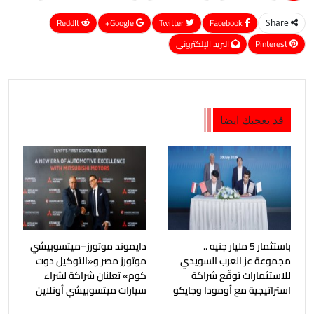
ReddIt
Google+
Twitter
Facebook
Share
Pinterest
البريد الإلكتروني
قد يعجبك ايضا
باستثمار 5 مليار جنيه ..
دايموند موتورز–ميتسوبيشي
مجموعة عز العرب السويدي
موتورز مصر و«التوكيل دوت
للاستثمارات توقّع شراكة
كوم» تعلنان شراكة لشراء
استراتيجية مع أومودا وجايكو
سيارات ميتسوبيشي أونلاين