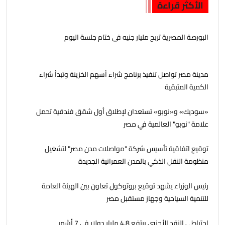
الأكثر قراءة
البورصة المصرية تربح مليار جنيه فى ختام جلسة اليوم
مدينة مصر تواصل تنفيذ برنامج شراء أسهم الخزينة وتبدأ شراء
الكمية المتبقية
«سوديك» و«نوبو» تستعدان لإطلاق أول شقق فندقية تحمل
علامة "نوبو" العالمية في مصر
توقيع اتفاقية تأسيس شركة "مواصلات مدن مصر" لتشغيل
منظومة النقل الذكي بالمدن العمرانية الجديدة
رئيس الوزراء يشهد توقيع بروتوكول تعاون بين الهيئة العامة
للتنمية السياحية وجهاز مستقبل مصر
احتياطي النقد الأجنبي يرتفع 4.8 مليار دولار في 7 أشهر