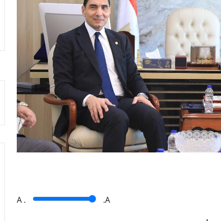
A
.
.A