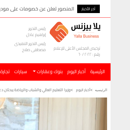
احتياطي النقد الأجنبي يرتفع 4.8 مليار دولار في 7 أشهر
آخر الأخبار
رئيس التحرير
إبراهيم عادل
رئيس التحرير التنفيذى
ترخيص المجلس الأعلى للإعلام
مصطفى صلاح
رقم : ٢٠٢٢ / ٦٠
الرئيسية
أخبار اليوم
بنوك وعقارات
سيارات
تجارة
وزيرا التعليم العالي والشباب والرياضة يبحثان د
أخبار اليوم
الرئيسيه