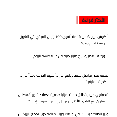
الأكثر قراءة
أنكوش أرورا ضمن قائمة أقوى 100 رئيس تنفيذي في الشرق
الأوسط لعام 2026
البورصة المصرية تربح مليار جنيه فى ختام جلسة اليوم
مدينة مصر تواصل تنفيذ برنامج شراء أسهم الخزينة وتبدأ شراء
الكمية المتبقية
قصراوي جروب تطلق حملة بمزايا حصرية لعملاء شهر أغسطس
بالتعاون مع النادي الأهلي وتوتال إنرجيز للتسويق إيجيبت
وزير الصناعة يشارك في اجتماع وزراء صناعة دول تجمع البريكس