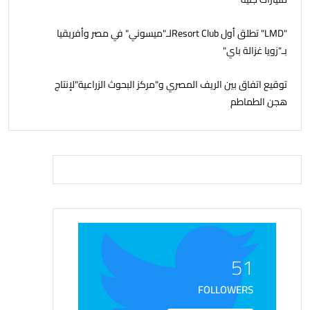
"LMD" تطلق أول Resort Clubلـ"ميسوني" في مصر وأفريقيا
بـ"زويا غزالة باي"
توقيع اتفاق بين الريف المصري و"مركز البحوث الزراعية"لإنتاج
هجن الطماطم
51
FOLLOWERS