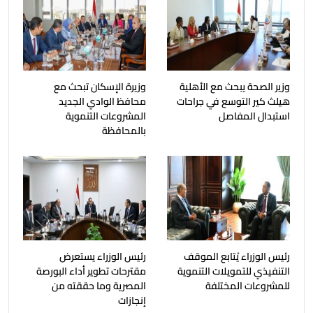
وزير الصحة يبحث مع الأهلية
وزيرة الإسكان تبحث مع
هيلث كير التوسع في جراحات
محافظ الوادي الجديد
استبدال المفاصل
المشروعات التنموية
بالمحافظة
رئيس الوزراء يُتابع الموقف
رئيس الوزراء يستعرض
التنفيذي للتمويلات التنموية
مقترحات تطوير أداء البورصة
للمشروعات المختلفة
المصرية وما حققته من
إنجازات