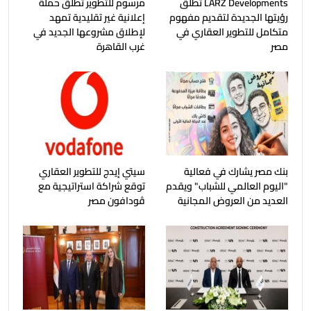
LARZ Developments تطلق
مرسوم للتطوير تطلق حملة
رؤيتها الجديدة لتقديم مفهوم
إعلانية غير تقليدية تمهد
متكامل للتطوير العقاري في
لإطلاق مشروعها الجديد في
مصر
غرب القاهرة
بنك مصر يشارك في فعالية
سيتي إيدج للتطوير العقاري
"اليوم العالمي للشباب" ويقدم
توقع شراكة استراتيجية مع
العديد من العروض المجانية
ڤودافون مصر