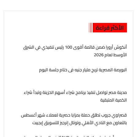
الأكثر قراءة
أنكوش أرورا ضمن قائمة أقوى 100 رئيس تنفيذي في الشرق
الأوسط لعام 2026
البورصة المصرية تربح مليار جنيه فى ختام جلسة اليوم
مدينة مصر تواصل تنفيذ برنامج شراء أسهم الخزينة وتبدأ شراء
الكمية المتبقية
قصراوي جروب تطلق حملة بمزايا حصرية لعملاء شهر أغسطس
بالتعاون مع النادي الأهلي وتوتال إنرجيز للتسويق إيجيبت