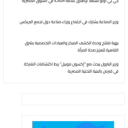
جي بي أوتو تستعد لإطلاق علامة iCAUR في السوق المصرية
وزير الصناعة يشارك في اجتماع وزراء صناعة دول تجمع البريكس
بهية تفتتح وحدة الكشف المبكر والعيادات التخصصية بشرق
القاهرة لتعزيز صحة المرأة
وزير البترول يبحث مع “إكسون موبيل” ربط اكتشافات الشركة
في قبرص بالبنية التحتية المصرية