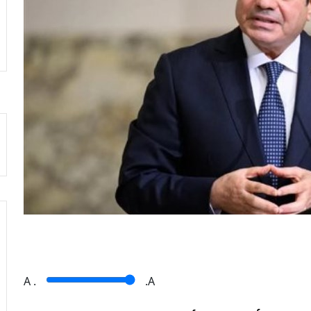
A
.
.A