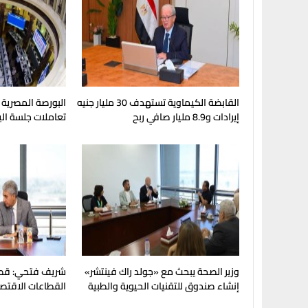
القابضة الكيماوية تستهدف 30 مليار جنيه
إيرادات و8.9 مليار صافي ربح
تعاملات جلسة الي
وزير الصحة يبحث مع «جولد راك فينتشر»
شريف فتحي: قطا
إنشاء صندوق للتقنيات الحيوية والطبية
القطاعات الاقتصاد
للاقتصاد القومي