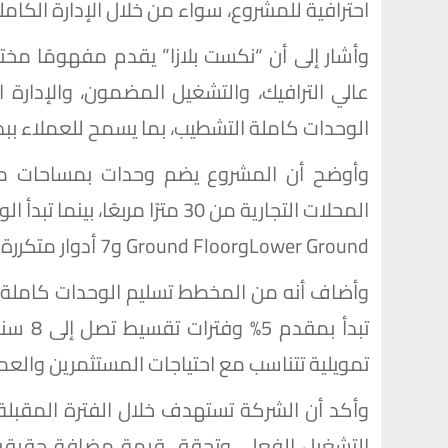
احترافية للمشروع، سواء من خلال الإدارة الكاملة
وأشار إلى أن “نكست بلازا” يقدم مفهومًا مخت
عالي الترافيك، والتشغيل المضمون، والإدارة 
الوحدات كاملة التشطيب، بما يسمح للعملاء ببدء
وأوضح أن المشروع يضم وحدات بمساحات مت
Lower GroundوGround Floor و7 أدوار متكررة.
تبدأ ب
تمويلية تتناسب مع احتياجات المستثمرين والعمل
وأكد أن الشركة تستهدف خلال الفترة المقب
التشغيل الفعلي وتحقق قيمة مضافة حقيقية