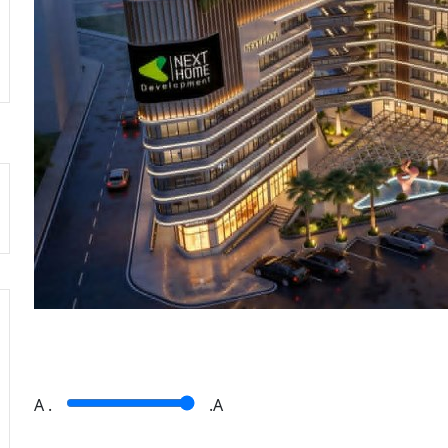
A
.
.A