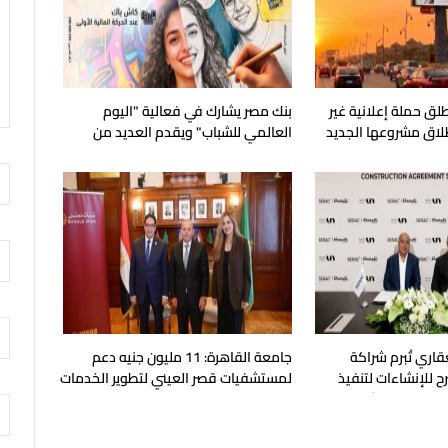
لق حملة إعلانية غير
بنك مصر يشارك في فعالية "اليوم
طلاق مشروعها الجديد
العالمي للشباب" ويقدم العديد من
العروض المجانية
قاري تُبرم شراكة
جامعة القاهرة: 11 مليون جنيه دعم
ح للإنشاءات لتنفيذ
لمستشفيات قصر العيني لتطوير الخدمات
بالساحل الشمالي
الطبية