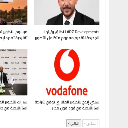
LARZ Developments تطلق رؤيتها
مرسوم للتطوير تط
الجديدة لتقديم مفهوم متكامل للتطوير
تقليدية تمهد لإ
العقاري في مصر
في غرب القاهرة
سيتي إيدج للتطوير العقاري توقع شراكة
سيراك للتطوير الع
استراتيجية مع ڤودافون مصر
استراتيجية مع صر
مشروع "شماسي" 
السابق
التالي