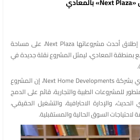
أعلنت شركة Next Home Developments عن إطلاق أحدث مشروعاتها Next Plaza، على مساحة
 في أميز المواقع بمنطقة المعادي، ليمثل المشروع نقلة جديدة في
.
من جانبه قال هيثم يسري، رئيس القطاع التجاري بشركة Next Home Developments، إن المشروع
ور للمشروعات الطبية والتجارية، قائم على الدمج
الحديث، والإدارة الاحترافية، والتشغيل الحقيقي،
 لاحتياجات السوق الحالية والمستقبلية.