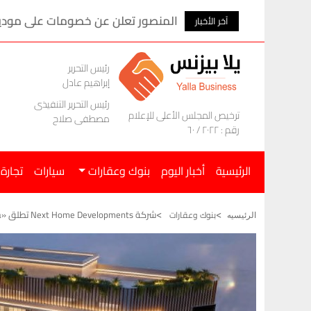
المنصور تعلن عن خصومات على موديلات ام ج
آخر الأخبار
رئيس التحرير
إبراهيم عادل
رئيس التحرير التنفيذى
ترخيص المجلس الأعلى للإعلام
مصطفى صلاح
رقم : ٢٠٢٢ / ٦٠
الرئيسية
أخبار اليوم
بنوك وعقارات
سيارات
تجارة
شركة Next Home Developments تطلق «Next Plaza» بالمعادي
بنوك وعقارات
الرئيسيه