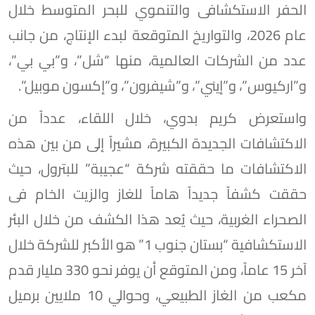
الحفر الاستكشافى والتنموي للبحر المتوسط خلال
عام 2026، والتواريخ المتوقعة لبدء الإنتاج، من جانب
عدد من الشركات العالمية، منها “شل”، و”بي بي”،
و”اركيوس”، و”إيني”، و”شيفرون”، و”إكسون موبيل”.
واستعرض كريم بدوي، خلال اللقاء، عدداً من
الاكتشافات الجديدة الكبيرة، مشيراً إلى من بين هذه
الاكتشافات ما حققته شركة “عجيبة” للبترول، حيث
حققت كشفاً جديداً هاماً للغاز والزيت الخام فى
الصحراء الغربية، حيث يُعد هذا الكشف من خلال البئر
الاستكشافية “بستان جنوب 1” هو الأكبر للشركة خلال
آخر 15 عاماً، ومن المتوقع أن يوفر نحو 330 مليار قدم
مكعب من الغاز الطبيعي، وحوالي 10 ملايين برميل