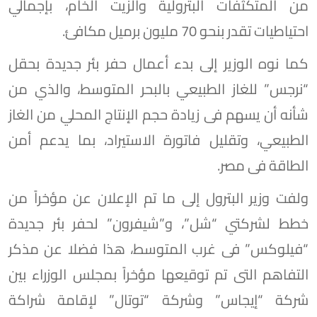
من المتكثفات البترولية والزيت الخام، بإجمالي
احتياطيات تقدر بنحو 70 مليون برميل مكافئ.
كما نوه الوزير إلى بدء أعمال حفر بئر جديدة بحقل
“نرجس” للغاز الطبيعي بالبحر المتوسط، والذي من
شأنه أن يسهم فى زيادة حجم الإنتاج المحلي من الغاز
الطبيعي، وتقليل فاتورة الاستيراد، بما يدعم أمن
الطاقة فى مصر.
ولفت وزير البترول إلى ما تم الإعلان عن مؤخراً من
خطط لشركتي “شل”، و”شيفرون” لحفر بئر جديدة
“فيلوكس” فى غرب المتوسط، هذا فضلا عن مذكر
التفاهم التى تم توقيعها مؤخراً بمجلس الوزراء بين
شركة “إيجاس” وشركة “توتال” لإقامة شراكة