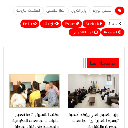
مجلس الوزراء
وزير البترول
الغاز الطبيعى
المنتجات البترولية
ReddIt
Google+
Twitter
Facebook
Share
Pinterest
البريد الإلكتروني
قد يعجبك ايضا
وزير التعليم العالي يؤكد أهمية
مكتب التنسيق: إتاحة تعديل
توسيع التعاون بين الجامعات
الرغبات بـ الجامعات الحكومية
المصرية والتشادية
والمعاهد حتى غلق المرحلة