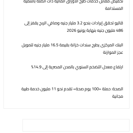
تخفيض مقابل خدمات طرح الأوراق المالية ذات الصلة بالتنمية
المستدامة
ڤاليو تحقق إيرادات بنحو 3.2 مليار جنيه وصافي الربح يقفز إلى
486 مليون جنيه بنهاية يونيو 2026
البنك المركزى يطرح سندات خزانة بقيمة 16.5 مليار جنيه لتمويل
عجز الموازنة
ارتفاع معدل التضخم السنوي بالمدن المصرية إلى 14.9%
الصحة: حملة «100 يوم صحة» تقدم نحو 11 مليون خدمة طبية
مجانية