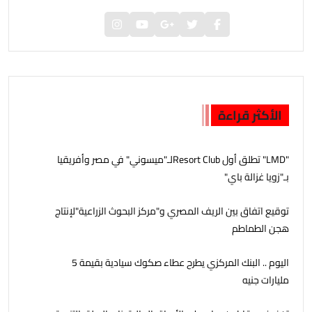
الأكثر قراءة
"LMD" تطلق أول Resort Clubلـ"ميسوني" في مصر وأفريقيا
بـ"زويا غزالة باي"
توقيع اتفاق بين الريف المصري و"مركز البحوث الزراعية"لإنتاج
هجن الطماطم
اليوم .. البنك المركزي يطرح عطاء صكوك سيادية بقيمة 5
مليارات جنيه