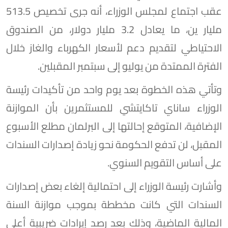
عقب اجتماع لمجلس الوزراء، أنه جرى تخصيص 513.5
مليار ين، ما يعادل 3.2 مليار دولار، من الصندوق
الاحتياطي لتقديم دعم لأسعار الكهرباء والغاز خلال
الفترة الممتدة من يوليو إلى سبتمبر المقبلين.
وتأتي هذه الخطوة بعد يوم واحد من تأكيدات رئيسة
الوزراء ساناي تاكايتشي للمستثمرين بأن الموازنة
الإضافية، المتوقع إحالتها إلى البرلمان مطلع الأسبوع
المقبل، لن تدفع الحكومة نحو زيادة إصدارات السندات
على أساس التقويم السنوي.
وأشارت رئيسة الوزراء إلى احتمالية إلغاء بعض إصدارات
السندات التي كانت مخططة بموجب موازنة السنة
المالية الماضية، وذلك بعد رصد إيرادات ضريبية أعلى