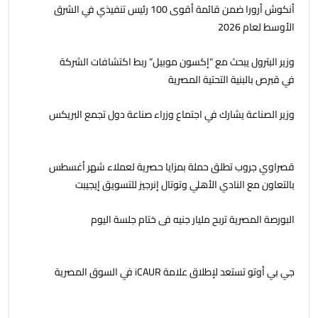
أنكوش أرورا ضمن قائمة أقوى 100 رئيس تنفيذي في الشرق
الأوسط لعام 2026
وزير البترول يبحث مع “إكسون موبيل” ربط اكتشافات الشركة
في قبرص بالبنية التحتية المصرية
وزير الصناعة يشارك في اجتماع وزراء صناعة دول تجمع البريكس
قصراوي جروب تطلق حملة بمزايا حصرية لعملاء شهر أغسطس
بالتعاون مع النادي الأهلي وتوتال إنرجيز للتسويق إيجيبت
البورصة المصرية تربح مليار جنيه فى ختام جلسة اليوم
جي بي أوتو تستعد لإطلاق علامة iCAUR في السوق المصرية