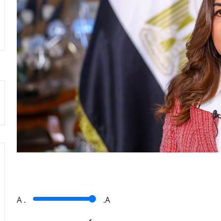
A
.
.A