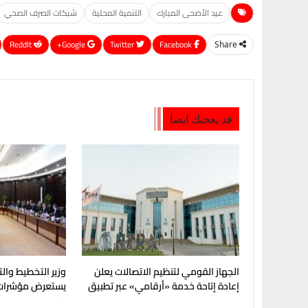
عيد الأضحى المبارك
التنمية المحلية
شبكات الصرف الصحي
ReddIt
Google+
Twitter
Facebook
Share
قد يعجبك ايضا
الجهاز القومي لتنظيم الاتصالات يعلن
وزير التخطيط والت
إعادة إتاحة خدمة «أرقامي» عبر تطبيق
يستعرض مؤشرات 
My NTRA
الثاني من عام 2026