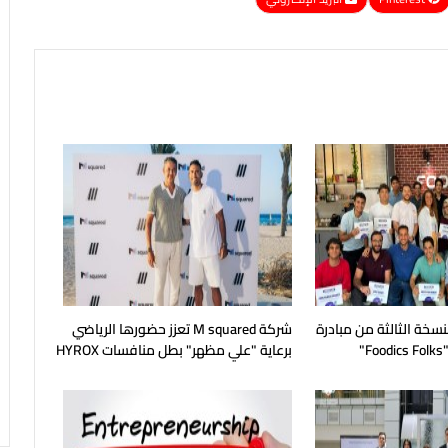
خة الثالثة من مبادرة
شركة M squared تعزز حضورها الرياضي
"
برعاية "علي مظهر" بطل منافسات HYROX