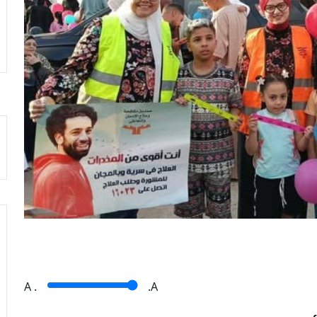
A
.
.A