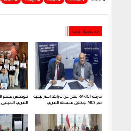
قد يعجبك ايضا
شركة RAKICT تعلن عن شراكة استراتيجية
فودكس تختتم النس
مع MCS لإطلاق محفظة التدريب
التدريب الصيفى "Foodics Folks
الرسمية لكاسبرسكي