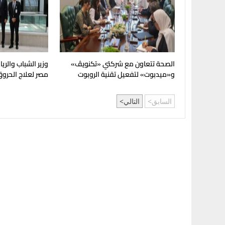
الصحة تتعاون مع شركتي «تكنويڤ»
وزير الشباب والر
و«ميدبوت» لتفعيل تقنية الروبوت
مصر لعلاج الحروق 
الجراحي في مصر
مؤسسات المجتم
السابق
التالي