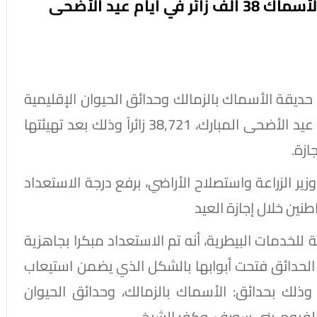
ام عيد الأضحى
حديقة الأسماك بالزمالك وحدائق الحيوان الإقليمية
بالمحافظات، قد استقبلت خلال أول وثاني أيام عيد الأضحى المبارك، 38,721 زائراً وذلك بعد تهيئتها
ازة.
ير الزراعة واستصلاح الأراضي، برفع درجة الاستعداد
نين خلال إجازة العيد
 للخدمات البيطرية، أنه تم الاستعداد مبكرا بجاهزية
ن الحدائق فتحت أبوابها بالشكل الذي يضمن استيعاب
 وذلك بحدائق: الأسماك بالزمالك، وحدائق الحيوان
الفيوم، بني سويف، وكفر الشيخ.