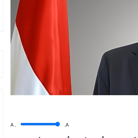
A
.
.A