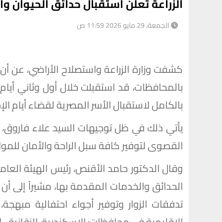
الزراعة تعلن استقبال حدائق الحيوان والأسماك 38 ألف زائر في أي
الجمعة، 29 مايو 2026 11:59 ص
كشفت وزارة الزراعة واستصلاح الأراضي، عن أن 
بالكامل لاستقبال الأسر المصرية لقضاء أيام الإج
يأتي ذلك في ظل توجيهات السيد علاء فاروق، وز
القصوى لتوفير كافة سبل الراحة والأمان للمواط
وقال الدكتور حامد الأقنص، رئيس الهيئة العامة
الحدائق والخدمات المقدمة بها، مشيراً إلى أ
تدفقات الزوار وتوفير أجواء احتفالية مبهجة،
الإقليمية في محافظات: الإسكندرية، الزقازيق، 