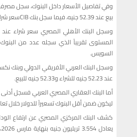
بيع عند 52.39 جنيه، فيما سجل بنك CIBسعر شراء 52.27 جنيه وسعر بيع 52.37 جنيه.
المستوى تقريباً الذي سجله عدد من البنوك 
السويس.
عند 52.23 جنيه للشراء و52.33 جنيه للبيع.
ليكون ضمن أقل البنوك تسعيراً للدولار خلال تعا
كشف البنك المركزي المصري عن ارتفاع الودائع