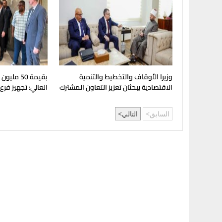
وزيرا الأوقاف والتخطيط والتنمية
بقيمة 50 مل
الاقتصادية يبحثان تعزيز التعاون المشترك
العالي: تجهيز فرع
لدعم جهود التنمية
بإنجامينا للافتتا
السابق
التالي