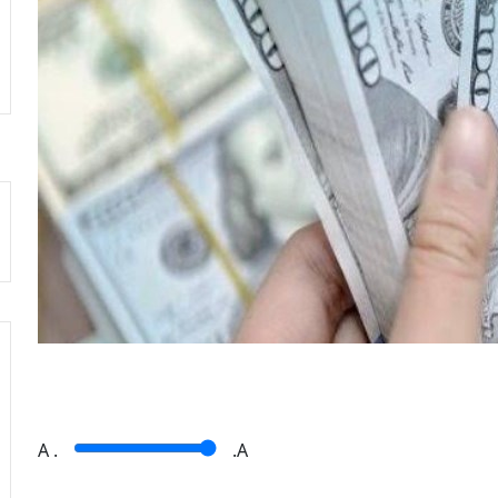
A
.
.A