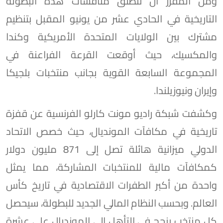
ومن المقرر أن تنطلق منافسات هذه البطولة
التاريخية في الحادي عشر من يونيو المقبل بتنظيم
مشترك بين الولايات المتحدة الأمريكية وكندا
والمكسيك، حيث أوقعت القرعة الفراعنة في
المجموعة السابعة القوية بجانب منتخبات بلجيكا
وإيران ونيوزيلندا.
وكشفت شبكة راديو مونت كارلو الفرنسية عن قفزة
تاريخية في مكافآت المونديال، حيث خصص الاتحاد
الدولي ميزانية هائلة تصل إلى 871 مليون دولار
كمكافآت مالية للمنتخبات المشاركة، مما يمثل
واحدة من أكبر الطفرات الاقتصادية في تاريخ كأس
العالم. وبحسب النظام المالي الجديد للبطولة، سيحصل
كل منتخب ينجح في التأهل إلى المونديال على عشرة