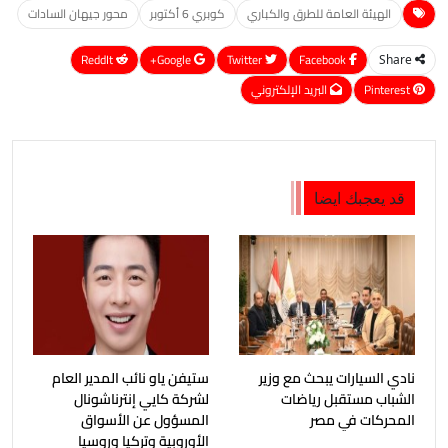
الهيئة العامة للطرق والكباري
كوبري 6 أكتوبر
محور جيهان السادات
ReddIt
Google+
Twitter
Facebook
Share
Pinterest
البريد الإلكتروني
قد يعجبك ايضا
نادي السيارات يبحث مع وزير
ستيفن ياو نائب المدير العام
الشباب مستقبل ‏‏‏رياضات
لشركة كايي إنترناشونال
المحركات في مصر
المسؤول عن الأسواق
الأوروبية وتركيا وروسيا