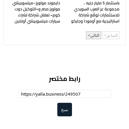
باستثمار 5 مليار جنيه ..
دايموند موتورز–ميتسوبيشي
مجموعة عز العرب السويدي
موتورز مصر و«التوكيل دوت
للاستثمارات توقّع شراكة
كوم» تعلنان شراكة لشراء
استراتيجية مع أومودا وجايكو
سيارات ميتسوبيشي أونلاين
السابق
التالي
رابط مختصر
نسخ