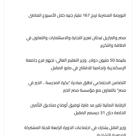
البورصة المصرية تربح 167 مليار جنيه خلال الأسبوع الماضى
مصر والبرازيل تبحثان تعزيز التجارة والاستثمارات والتعاون في
الطاقة والتكرير
بقيمة 50 مليون دولار.. وزير التعليم العالي: تجهيز فرع جامعة
الإسكندرية بإنجامينا للافتتاح في مايو المقبل
التضامن الاجتماعي تطلق مبادرة "بكرة المدرسة .. الخير في
مصر" بالتعاون مع مؤسسة مصر الخير
الرقابة المالية تقرر مد فترة توفيق أوضاع صناديق التأمين
الخاصة حتى 31 ديسمبر المقبل
وزير النقل يشارك في اجتماعات الدورة الرابعة للجنة المشتركة
المصرية التشادية