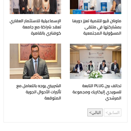
ماونتن ڤيو للتنمية تعزز دورها
الإسماعيلية للاستثمار العقاري
بمشاركتها في ملتقى
تعقد شراكة مع جامعة
المسؤولية المجتمعية
كوفنتري بالقاهرة
تحالف بين PLUG التابعة
الشربيني يوجه بالتعامل مع
للسويدي إليكتريك ومجموعة
تأثيرات الأحوال الجوية
المرشدي
المتوقعة
السابق
التالي