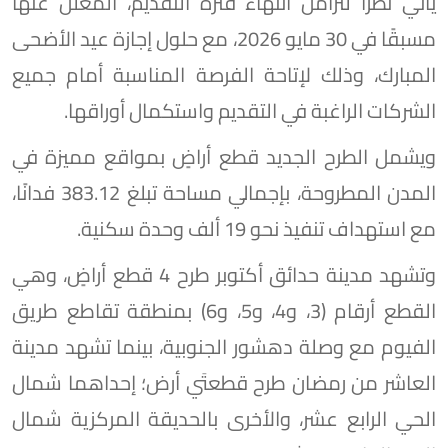
يأتي نظرًا لتزامن انتهاء فترة التقديم، المعلن عنها
مسبقًا في 30 مايو 2026، مع حلول إجازة عيد الأضحى
المبارك، وذلك لإتاحة الفرصة المناسبة أمام جميع
الشركات الراغبة في التقديم واستكمال أوراقها.
ويشمل الطرح الجديد قطع أراضٍ بمواقع مميزة في
المدن المطروحة، بإجمالي مساحة تبلغ 383.12 فدانًا،
مع استهداف تنفيذ نحو 19 ألف وحدة سكنية.
وتشهد مدينة حدائق أكتوبر طرح 4 قطع أراضٍ، وهي
القطع أرقام (3، و4، و5، و6) بمنطقة تقاطع طريق
الفيوم مع وصلة دهشور الجنوبية، بينما تشهد مدينة
العاشر من رمضان طرح قطعتَي أرض؛ إحداهما شمال
الحي الرابع عشر، والأخرى بالحديقة المركزية شمال