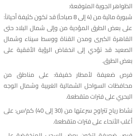
​الظواهر الجوية المتوقعة:
​شبورة مائية من (4 إلى 8 صباحاً) قد تكون كثيفة أحياناً:
على بعض الطرق المؤدية من وإلى شمال البلاد حتى
القاهرة الكبرى ومدن القناة ووسط سيناء وشمال
الصعيد قد تؤدي إلى انخفاض الرؤية الأفقية على
بعض الطرق.
​فرص ضعيفة لأمطار خفيفة: على مناطق من
محافظات السواحل الشمالية الغربية وشمال الوجه
البحري على فترات متقطعة.
​نشاط رياح تتراوح سرعتها من (30 إلى 40) كم/س: على
أغلب الأنحاء على فترات متقطعة.
​فرص ضعيفة لتكون بعض السحب المنخفضة على