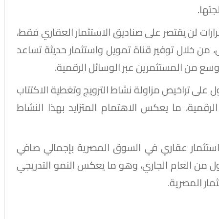
جتها.
لقرارات لن يقتصر على صناديق الاستثمار العقاري فقط،
 من خلال توفير قناة تمويل واستثمار حديثة تساعد
ع من المستثمرين عبر الوسائل الرقمية.
قت حتى الآن 11 طلبًا للحصول على تراخيص مزاولة نشاط الترويج وتغطية الاكتتاب
لرقمية، ما يعكس الاهتمام المتزايد بهذا النشاط
 استثمار عقاري في السوق المصرية بإجمالي صافي
اية الربع الأول من العام الجاري، وهو ما يعكس النمو التدريجي
مار المصرية.