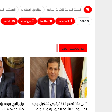
الهيئة العامة للرقابة المالية
صناديق العقارات
الاستثمار ال
ReddIt
Google+
Twitter
Facebook
Share
قد يعجبك ايضا
"الزراعة" تصدر 712 ترخيص تشغيل جديد
وزير الري يوجه بإ
لمشروعات الثروة الحيوانية والداجنة
مشروع «JCAR»