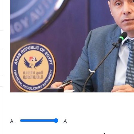
A
.
.A