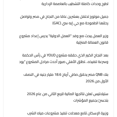
لطرح وحدات كاملة التشطيب بالعاصمة الإدارية
جمیل موتورز تحتفل بعشرين عامًا من النجاح في مصر وتواصل
رحلتھا الطموحة مع جي إيه سي (GAC)
وزير العمل يبحث مع وفد "العمل الدولية" يدرس إعداد مشروع
قانون العمالة المنزلية
بعد النجاح الكبير الذي حققه مشروع YOUD في رأس الحكمة
وسرعة تنفيذه…تطلق الأهلي صبور أحدث مراحل المشروع "يود
البحر" ، بشاليهات صف اول على البحر بخدمات فندقية
بنك QNB مصر يحقق صافي أرباح 18.6 مليار جنيه في النصف
الأول من 2026
ستيلانتيس تعلن نتائجها المالية للربع الثاني من عام 2026
بتحسّن بجميع المؤشرات
وزيرة الإسكان تتابع معدلات تنفيذ مشروعات مياه الشرب