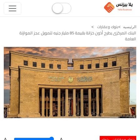
بنوك وعقارات
الرئيسيه
البنك المركزى يطرح أذون خزانة بقيمة 85 مليار جنيه لتمويل عجز الموازنة
العامة
بنوك وعقارات
بنوك
A
.
.A