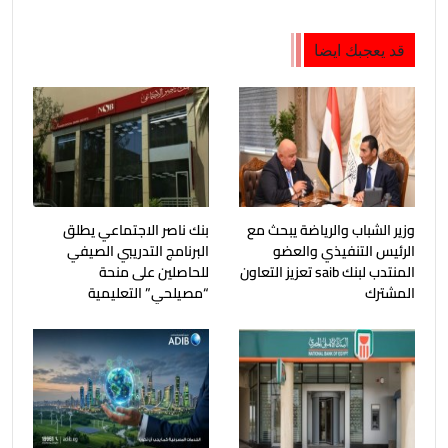
قد يعجبك ايضا
وزير الشباب والرياضة يبحث مع
بنك ناصر الاجتماعي يطلق
الرئيس التنفيذي والعضو
البرنامج التدريبي الصيفي
المنتدب لبنك saib تعزيز التعاون
للحاصلين على منحة
المشترك
“مصيلحي” التعليمية