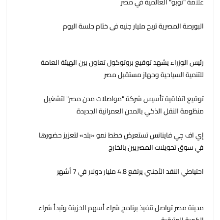
علامة "نوبو" العالمية في مصر
البورصة المصرية تربح مليار جنيه فى ختام جلسة اليوم
رئيس الوزراء يشهد توقيع بروتوكول تعاون بين الهيئة العامة
للتنمية السياحية وجهاز مستقبل مصر
توقيع اتفاقية تأسيس شركة "مواصلات مدن مصر" لتشغيل
منظومة النقل الذكي بالمدن العمرانية الجديدة
إي اف چي فاينانس تستعرض خطط نمو «بلد» لتعزيز حضورها
في سوق تحويلات المصريين بالخارج
احتياطي النقد الأجنبي يرتفع 4.8 مليار دولار في 7 أشهر
مدينة مصر تواصل تنفيذ برنامج شراء أسهم الخزينة وتبدأ شراء