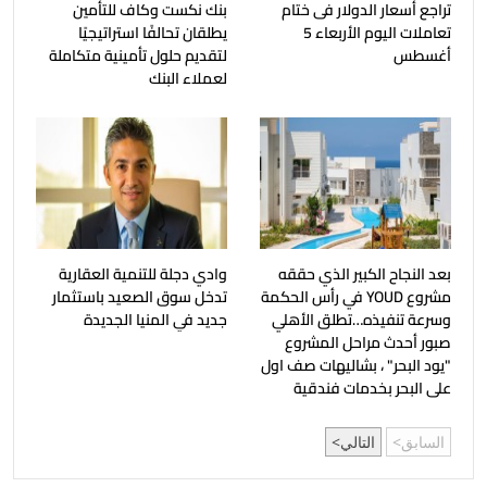
تراجع أسعار الدولار فى ختام
بنك نكست وكاف للتأمين
تعاملات اليوم الأربعاء 5
يطلقان تحالفًا استراتيجيًا
أغسطس
لتقديم حلول تأمينية متكاملة
لعملاء البنك
بعد النجاح الكبير الذي حققه
وادي دجلة للتنمية العقارية
مشروع YOUD في رأس الحكمة
تدخل سوق الصعيد باستثمار
وسرعة تنفيذه…تطلق الأهلي
جديد في المنيا الجديدة
صبور أحدث مراحل المشروع
"يود البحر" ، بشاليهات صف اول
على البحر بخدمات فندقية
السابق
التالي