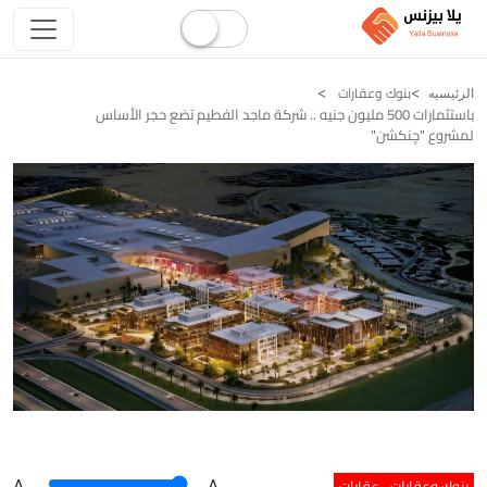
بنوك وعقارات
الرئيسيه
باستثمارات 500 مليون جنيه .. شركة ماجد الفطيم تضع حجر الأساس
لمشروع "چنكشن"
بنوك وعقارات
عقارات
A
.
.A