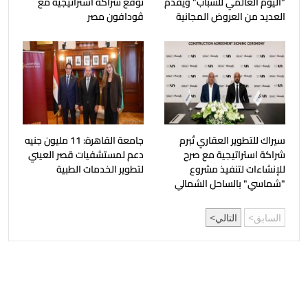
"اليوم العالمي للشباب" ويقدم
توقع شراكة استراتيجية مع
العديد من العروض المجانية
ڤودافون مصر
سيراك للتطوير العقاري تُبرم
جامعة القاهرة: 11 مليون جنيه
شراكة استراتيجية مع صرح
دعم لمستشفيات قصر العيني
للإنشاءات لتنفيذ مشروع
لتطوير الخدمات الطبية
"شماسي" بالساحل الشمالي
السابق
التالي