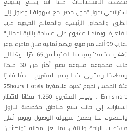
متعددة الاستخدامات، كما أنه يتمتع بموقع
استراتيجي بجوار "مول مصر" مع سهولة الوصول إلى
الطرق والمحاور الرئيسية والمعالم الحيوية غرب
القاهرة. ويمتد المشروع على مساحة بنائية إجمالية
تقارب 99 ألف متر مربع، ويضم ثمانية مبانٍ فاخرة توفر
440 وحدة مكتبية بمساحات تبدأ من 65 مترًا مربعًا، إلى
جانب مجموعة متنوعة تضم أكثر من 50 متجرًا
ومطعمًا ومقهى. كما يضم المشروع فندقًا فاخرًا
فئة الخمس نجوم تديره علامة25hours Hotels by
Ennismore . ويوفر المشروع 1,250 مكانًا لانتظار
السيارات، إلى جانب سبع مناطق مخصصة للنزول
والصعود، بما يضمن سهولة الوصول ويوفر أعلى
مستويات الراحة والتنقل، بما يعزز مكانة "چنكشن"