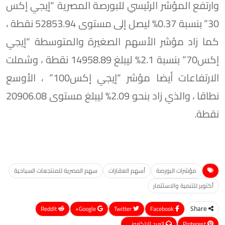
وارتفع المؤشر الرئيسي للبورصة المصرية “إيجي إكس
30” بنسبة 0.37% ليصل إلى مستوى 52853.94 نقطة ،
كما زاد مؤشر الأسهم الصغيرة والمتوسطة “إيجي
إكس70” بنسبة 2.1% ليبلغ 14958.89 نقطة ، وشملت
الارتفاعات أيضا مؤشر “إيجي إكس100” ، الأوسع
نطاقا ، والذي زاد بنحو 2.09% ليبلغ مستوى 20906.08
نقطة.
مؤشرات البورصة
أسهم العقارات
سهم المصرية للمنتجعات السياحية
أكتوبر للتنمية والاستثمار
ReddIt
Google+
Twitter
Facebook
Share
Pinterest
البريد الإلكتروني