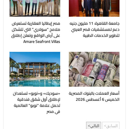
جامعة القاهرة: 11 مليون جنيه
مصر إيطاليا العقارية تستعرض
دعم لمستشفيات قصر العيني
ملامح “سولاري” التي تتشكل
لتطوير الخدمات الطبية
على أرض الواقع وتعلن إطلاق
Amare Seafront Villas
أسعار العملات بالبنوك المصرية
«سوديك» و«نوبو» تستعدان
الخميس 6 أغسطس 2026
لإطلاق أول شقق فندقية
تحمل علامة "نوبو" العالمية
في مصر
السابق
التالي