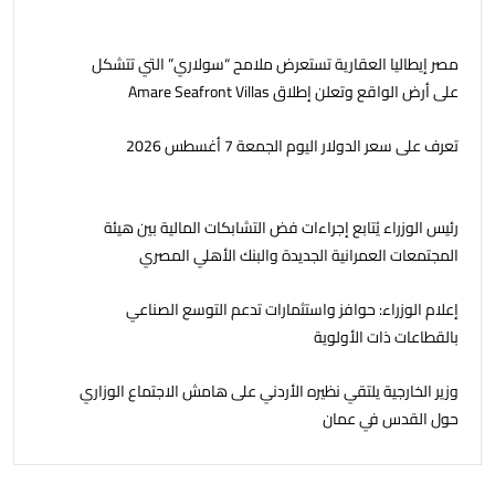
مصر إيطاليا العقارية تستعرض ملامح “سولاري” التي تتشكل
على أرض الواقع وتعلن إطلاق Amare Seafront Villas
تعرف على سعر الدولار اليوم الجمعة 7 أغسطس 2026
رئيس الوزراء يُتابع إجراءات فض التشابكات المالية بين هيئة
المجتمعات العمرانية الجديدة والبنك الأهلي المصري
إعلام الوزراء: حوافز واستثمارات تدعم التوسع الصناعي
بالقطاعات ذات الأولوية
وزير الخارجية يلتقي نظيره الأردني على هامش الاجتماع الوزاري
حول القدس في عمان