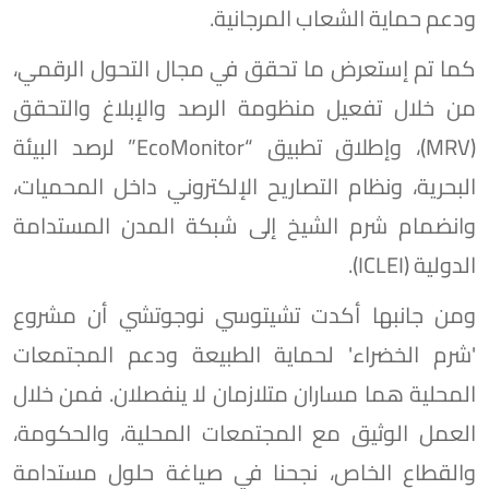
ودعم حماية الشعاب المرجانية.
كما تم إستعرض ما تحقق في مجال التحول الرقمي،
من خلال تفعيل منظومة الرصد والإبلاغ والتحقق
(MRV)، وإطلاق تطبيق “EcoMonitor” لرصد البيئة
البحرية، ونظام التصاريح الإلكتروني داخل المحميات،
وانضمام شرم الشيخ إلى شبكة المدن المستدامة
الدولية (ICLEI).
ومن جانبها أكدت تشيتوسي نوجوتشي أن مشروع
'شرم الخضراء' لحماية الطبيعة ودعم المجتمعات
المحلية هما مساران متلازمان لا ينفصلان. فمن خلال
العمل الوثيق مع المجتمعات المحلية، والحكومة،
والقطاع الخاص، نجحنا في صياغة حلول مستدامة