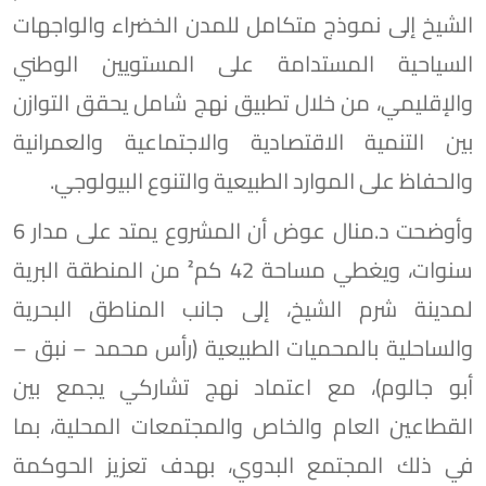
الشيخ إلى نموذج متكامل للمدن الخضراء والواجهات
السياحية المستدامة على المستويين الوطني
والإقليمي، من خلال تطبيق نهج شامل يحقق التوازن
بين التنمية الاقتصادية والاجتماعية والعمرانية
والحفاظ على الموارد الطبيعية والتنوع البيولوجي.
وأوضحت د.منال عوض أن المشروع يمتد على مدار 6
سنوات، ويغطي مساحة 42 كم² من المنطقة البرية
لمدينة شرم الشيخ، إلى جانب المناطق البحرية
والساحلية بالمحميات الطبيعية (رأس محمد – نبق –
أبو جالوم)، مع اعتماد نهج تشاركي يجمع بين
القطاعين العام والخاص والمجتمعات المحلية، بما
في ذلك المجتمع البدوي، بهدف تعزيز الحوكمة